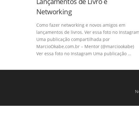
Lançamentos de Livro e
Networking
Como fazer networking e novos amigos em
lançamentos de livros. Ver essa foto no Instagra
Uma publicação compartilhada por
MarcioOkabe.com.br – Mentor (@marciookabe)
Ver essa foto no Instagram Uma publicação …
N