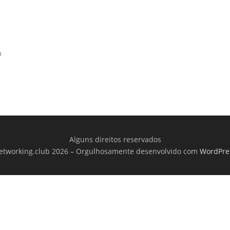
m
Alguns direitos reservados
etworking.club 2026
–
Orgulhosamente desenvolvido com
WordPre